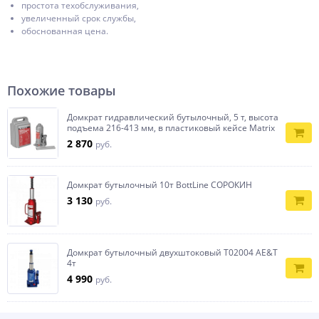
простота техобслуживания,
увеличенный срок службы,
обоснованная цена.
Похожие товары
Домкрат гидравлический бутылочный, 5 т, высота
подъема 216-413 мм, в пластиковый кейсе Matrix
2 870
руб.
Домкрат бутылочный 10т BottLine СОРОКИН
3 130
руб.
Домкрат бутылочный двухштоковый T02004 AE&T
4т
4 990
руб.