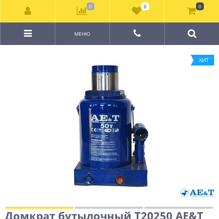
0
0
0
МЕНЮ
ХИТ
Домкрат бутылочный T20250 AE&T