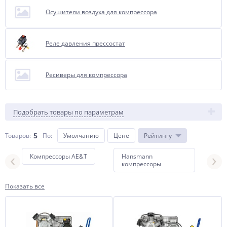
Осушители воздуха для компрессора
Реле давления прессостат
Ресиверы для компрессора
Подобрать товары по параметрам
5
Товаров:
По
:
Умолчанию
Цене
Рейтингу
Компрессоры AE&T
Hansmann
Комп
компрессоры
Показать все