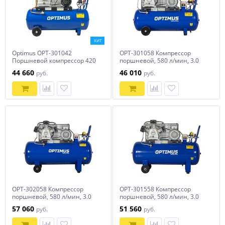
ХИТ
Optimus OPT-301042
OPT-301058 Компрессор
Поршневой компрессор 420
поршневой, 580 л/мин, 3.0
л/мин, 2.2 кВт, 220 В, ресивер
КВт, 380 В, ресивер 100 л
44 660
46 010
руб.
руб.
100 л
Optimus
OPT-302058 Компрессор
OPT-301558 Компрессор
поршневой, 580 л/мин, 3.0
поршневой, 580 л/мин, 3.0
КВт, 380 В, ресивер 200 л
КВт, 380 В, ресивер 150 л
57 060
51 560
руб.
руб.
Optimus
Optimus