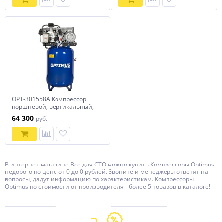
OPT-301558A Компрессор
поршневой, вертикальный,
580 л/мин, 3.0 КВт, 380 В,
64 300
руб.
ресивер 150 л Optimus
В интернет-магазине Все для СТО можно купить Компрессоры Optimus
недорого по цене от 0 до 0 рублей. Звоните и менеджеры ответят на
вопросы, дадут информацию по характеристикам. Компрессоры
Optimus по стоимости от производителя - более 5 товаров в каталоге!