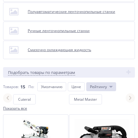
Полуавтоматические ленточнопильные станки
Ручные ленточнопильные станки
Смазочно охлаждающая жидкость
Подобрать товары по параметрам
15
Товаров:
По
:
Умолчанию
Цене
Рейтингу
Cuteral
Metal Master
по м
Показать все