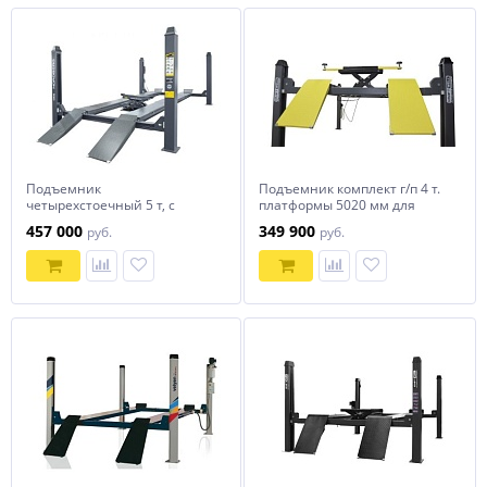
Подъемник
Подъемник комплект г/п 4 т.
четырехстоечный 5 т, с
платформы 5020 мм для
ручной траверсой 2 т N423,
сход-развала KraftWell арт.
457 000
349 900
руб.
руб.
для сход-развала, мех.
QUATTRO 4W5.0
снятие, серый