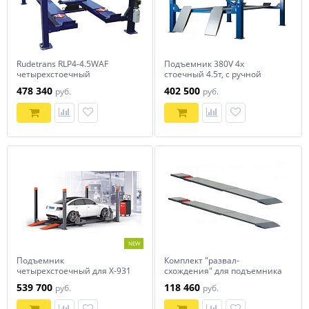
Rudetrans RLP4-4.5WAF
Подъемник 380V 4х
четырехстоечный
стоечный 4.5т, c ручной
подъемник со свободным
траверсой 2т, 380В
478 340
402 500
руб.
руб.
проходом г/п 4,5 тонны
NORDBERG 4445J
NEW
Подъемник
Комплект "развал-
четырехстоечный для X-931
схождения" для подъемника
TLT440WF
TST455C Trommelberg
539 700
118 460
руб.
руб.