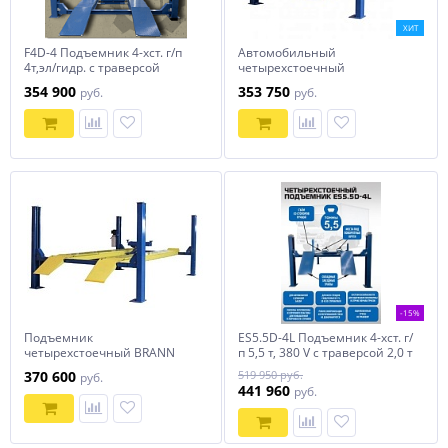
ХИТ
F4D-4 Подъемник 4-хст. г/п
Автомобильный
4т,эл/гидр. с траверсой
четырехстоечный
подъемник F4.5D-4 AE&T
354 900
353 750
руб.
руб.
(380B) для сход-развала
-15%
Подъемник
ES5.5D-4L Подъемник 4-хст. г/
четырехстоечный BRANN
п 5,5 т, 380 V с траверсой 2,0 т
F4,5D-4
370 600
519 950 руб.
руб.
441 960
руб.