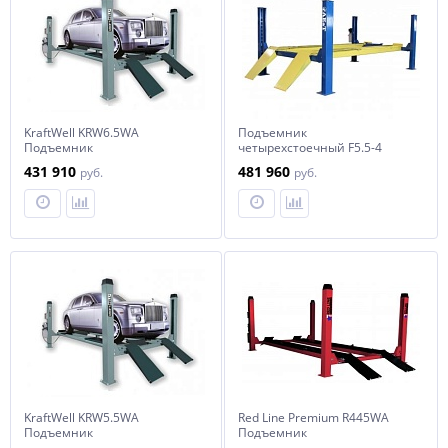
KraftWell KRW6.5WA
Подъемник
Подъемник
четырехстоечный F5.5-4
четырехстоечный г/п 6500 кг.
AE&T (380B)
431 910
481 960
руб.
руб.
платформы для сход-развала
KraftWell KRW5.5WA
Red Line Premium R445WA
Подъемник
Подъемник
четырехстоечный г/п 5500 кг.
четырехстоечный г/п 4500 кг.