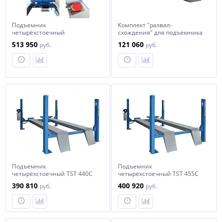
Подъемник
Комплект "развал-
четырёхстоечный
схождения" для подъемника
TST440CWA с комплектом
Trommelberg TST440C
513 950
121 060
руб.
руб.
для "развал-схождения" (4 т)
Trommelberg
Подъемник
Подъемник
четырёхстоечный TST 440C
четырёхстоечный TST 455C
без комплекта для "развал-
без комплекта для "развал-
390 810
400 920
руб.
руб.
схождения" (4 т)
схождения" (5 т) Trommelberg
Trommelberg