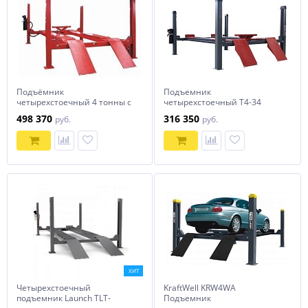
Подъёмник
Подъемник
четырехстоечный 4 тонны с
четырехстоечный T4-34
траверсой (под сход-развал)
ARMADA (с траверсой)
498 370
316 350
руб.
руб.
TLT-440W Launch
ХИТ
Четырехстоечный
KraftWell KRW4WA
подъемник Launch TLT-
Подъемник