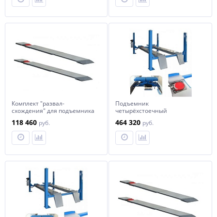
Комплект "развал-
Подъемник
схождения" для подъемника
четырёхстоечный
TST470C Trommelberg
TST455CWA с комплектом для
118 460
464 320
руб.
руб.
"развал-схождения" (5 т)
Trommelberg