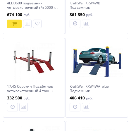
4ED0600 подъемник
KraftWell KRW4WB
четырехстоечный г/п 5000 кг.
Подъемник
для сход-развала Velyen
четырехстоечный г/п 4000 кг.
674 100
361 350
руб.
руб.
(Испания)
платформы для сход-развала
с траверсой
17.45 Сорокин Подъёмник
KraftWell KRW4WA_blue
четырёхстоечный 4 тонны
Подъемник
380V
четырехстоечный г/п 4000 кг.
332 500
406 410
руб.
руб.
платформы для сход-развала