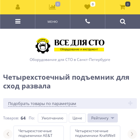
0
0
0
МЕНЮ
Оборудование для СТО в Санкт-Петербурге
Четырехстоечный подъемник для
сход развала
Подобрать товары по параметрам
64
Товаров:
По
:
Умолчанию
Цене
Рейтингу
Четырехстоечные
Четырехстоечные
Чет
подъемники AE&T
подъемники KraftWell
под