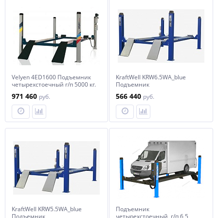
Velyen 4ED1600 Подъемник
KraftWell KRW6.5WA_blue
четырехстоечный г/п 5000 кг.
Подъемник
платформы гладкие с
четырехстоечный г/п 6500 кг.
971 460
566 440
руб.
руб.
вырезом под люфт-детектор
платформы для сход-развала