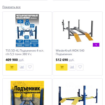
Показать все
%
TS5.5D-4L Подъемник 4-хст.
WiederKraft WDK-540
г/п 5,5 тонн 380 V с
Подъемник
траверсой 2 тонны
четырехстоечный для
409 900
512 690
руб.
руб.
развала-схождения г/п 4
тонны