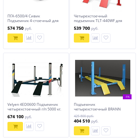
ПГА-6500/4 Сивик
Четырехстоечный
Подъемник 4-стоечный для
подъемник TLT-440WF для
сход-развала
сход развала Launch
574 750
539 700
руб.
руб.
-5%
Velyen 4ED0600 Подъемник
Подъемник
четырехстоечный г/п 5000 кг.
четырехстоечный BRANN
платформы для сход-развала
F5,5-4
674 100
425 800 руб.
руб.
404 510
руб.