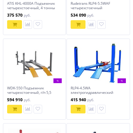
ATIS KHL-4000A Подъемник
Rudetrans RLP4-5.5WAF
четырехстоечный, 4 тонны
четырехстоечный
под 3D сход-развал
подъемник для сход-развала
375 570
534 090
руб.
руб.
г/п 5,5 тонн
%
%
WDK-550 Подъемник
RLP4-4.5WA
четырехстоечный, г/п 5,5
электрогидравлический
тонн WiederKraft
платформенный 4-х
594 910
415 940
руб.
руб.
стоечный подъемник