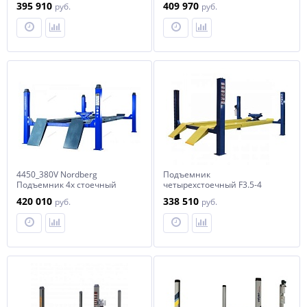
395 910
409 970
руб.
руб.
платформы для сход-развала
платформы для сход-развала
4450_380V Nordberg
Подъемник
Подъемник 4х стоечный
четырехстоечный F3.5-4
электрогидравлич. 5т, c
AE&T (380B)
420 010
338 510
руб.
руб.
траверсой 2т, 380В