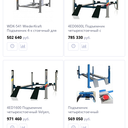
WDK-541 WiederKraft
4ED0600L Подъемник
Подъемник 4-х стоечный для
четырехстоечный c
развала-схождения
платформами для сход-
502 640
785 330
руб.
руб.
развала Velyen
4ED1600 Подъемник
Подъемник
четырехстоечный Velyen,
четырёхстоечный
платформы гладкие без
Trommelberg TST455CWAL с
971 460
569 050
руб.
руб.
люфт-детектора
комплектом для "развал-
схождения" (5.5 т)