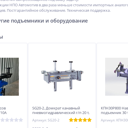
ии НПО Автомотив в два раза меньше стоимости импортных аналого
яцев. Постгарантийное обслуживание. Техническая поддержка.
угие подъемники и оборудование
ры
сов
SG20-2, Домкрат канавный
КПН30Р800 На
Т10А
пневмогидравлический г/п 20 т,
подъемник 30 
с двумя цилиндрами, для канавы
Артикул: SG20-2
Артикул: КПН30
L2