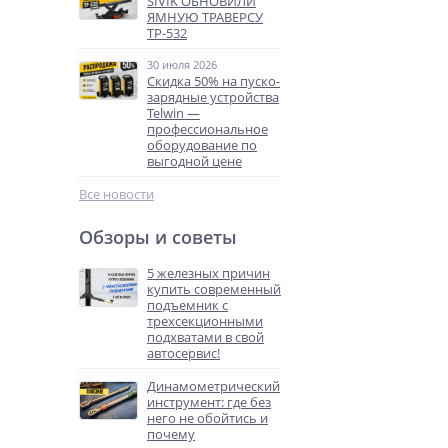
SIVIK ОБНОВИЛИ
ЯМНУЮ ТРАВЕРСУ
ТР-532
30 июля 2026
Скидка 50% на пуско-
зарядные устройства
Telwin —
профессиональное
оборудование по
выгодной цене
Все новости
Обзоры и советы
5 железных причин
купить современный
подъемник с
трехсекционными
подхватами в свой
автосервис!
Динамометрический
инструмент: где без
него не обойтись и
почему