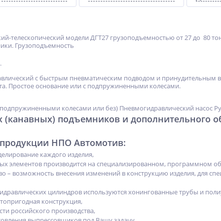
ий-телескопический модели ДГТ27 грузоподъемностью от 27 до 80 то
ники. Грузоподъемность
.
влический с быстрым пневматическим подводом и принудительным воз
а. Простое основание или с подпружиненными колесами.
 подпружиненными колесами или без) Пневмогидравлический насос Рук
 (канавных) подъемников и дополнительного о
продукции НПО Автомотив:
елирование каждого изделия,
ных элементов производится на специализированном, программном обе
во – возможность внесения изменений в конструкцию изделия, для сп
гидравлических цилиндров используются хонингованные трубы и поли
топригодная конструкция,
сти российского производства,
овления выпрессовщиков под Вашу задачу,