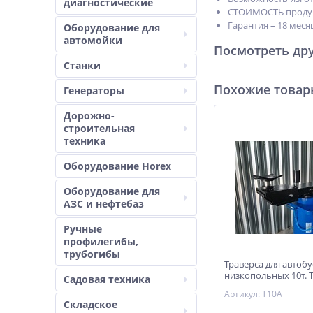
диагностические
СТОИМОСТЬ продукц
Гарантия – 18 мес
Оборудование для
автомойки
Посмотреть др
Станки
Похожие това
Генераторы
Дорожно-
строительная
техника
Оборудование Horex
Оборудование для
АЗС и нефтебаз
Ручные
профилегибы,
трубогибы
Траверса для автобу
низкопольных 10т. 
Садовая техника
Артикул: Т10А
Складское