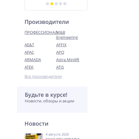
Производители
ПРОФЕССИОНАЛ
M&B
Engineering
AE&T
AFFIX
APAC
APO
ARMADA
Astra Minilift
ATEK
ATIS
Все производители
Будьте в курсе!
Новости, обзоры и акции
Новости
4 августа 2026