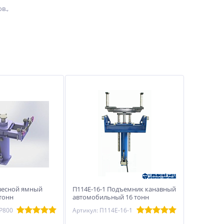
в.,
весной ямный
П114Е-16-1 Подъемник канавный
тонн
автомобильный 16 тонн
Р800
Артикул: П114Е-16-1