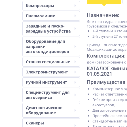
Компрессоры
Назначение:
Пневмолинии
Домкрат гидравлическ
Зарядные и пуско-
грузовиков и спецтех
зарядные устройства
1-й ступени 80 тонн
2-й ступени 27 тонн
Оборудование для
Привод – пневмогидра
заправки
Модификации домкрат
автокондиционеров
Комплектация:
Станки специальные
Домкрат (основание с
КАТАЛОГ ямных
Электроинструмент
01.05.2021
Преимущества 
Ручной инструмент
Компьютерное мод
Специнструмент для
Расчет ответствен
автосервиса
Гибкое производст
аксессуаров,
Диагностическое
Для изготовления 
оборудование
Простейшая ремон
Стандартные запча
Сканеры
Возможность изгот