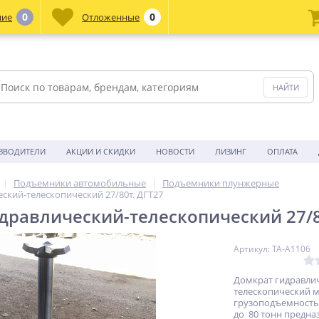
0
0
ние
Отложенные
ЗВОДИТЕЛИ
АКЦИИ И СКИДКИ
НОВОСТИ
ЛИЗИНГ
ОПЛАТА
Подъемники автомобильные
Подъемники плунжерные
ский-телескопический 27/80т. ДГТ27
дравлический-телескопический 27/8
Артикул: TA-A1106
Домкрат гидравли
телескопический 
грузоподъемность
до 80 тонн предна