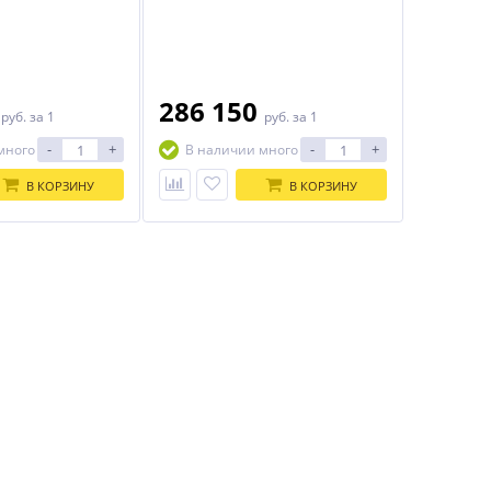
0
286 150
руб.
за 1
руб.
за 1
-
+
-
+
много
В наличии много
В КОРЗИНУ
В КОРЗИНУ