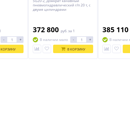
SG20-2, Домкрат канавный
пневмогидравлический г/п 20 т, с
двумя цилиндрами
372 800
385 11
1
руб.
за 1
-
+
-
+
В наличии мало
В наличии 
 КОРЗИНУ
В КОРЗИНУ