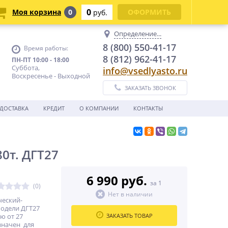
0
Моя корзина
0
ОФОРМИТЬ
руб.
Определение...
8 (800) 550-41-17
Время работы:
8 (812) 962-41-17
ПН-ПТ 10:00 - 18:00
Суббота,
info@vsedlyasto.ru
Воскресенье - Выходной
ЗАКАЗАТЬ ЗВОНОК
ДОСТАВКА
КРЕДИТ
О КОМПАНИИ
КОНТАКТЫ
0т. ДГТ27
6 990 руб.
за 1
(0)
Нет в наличии
ческий-
модели ДГТ27
ю от 27
ЗАКАЗАТЬ ТОВАР
значен для