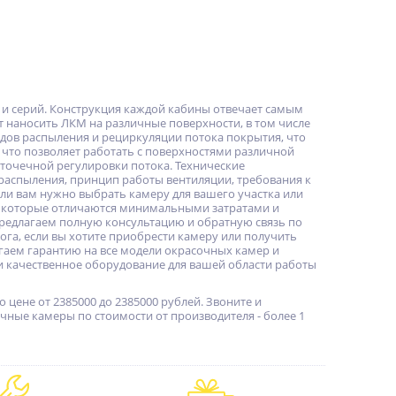
и серий. Конструкция каждой кабины отвечает самым
 наносить ЛКМ на различные поверхности, в том числе
одов распыления и рециркуляции потока покрытия, что
что позволяет работать с поверхностями различной
 точечной регулировки потока. Технические
распыления, принцип работы вентиляции, требования к
ли вам нужно выбрать камеру для вашего участка или
, которые отличаются минимальными затратами и
предлагаем полную консультацию и обратную связь по
лога, если вы хотите приобрести камеру или получить
агаем гарантию на все модели окрасочных камер и
и качественное оборудование для вашей области работы
цене от 2385000 до 2385000 рублей. Звоните и
ные камеры по стоимости от производителя - более 1