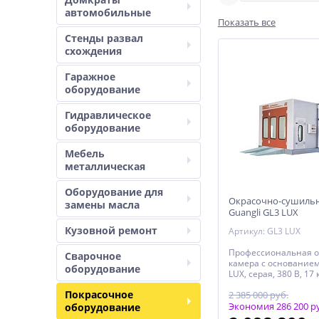
автомобилей
автомобильные
Показать все
Стенды развал
схождения
Гаражное
оборудование
Гидравлическое
оборудование
Мебель
металлическая
Оборудование для
Окрасочно-сушильн
замены масла
Guangli GL3 LUX
Кузовной ремонт
Артикул: GL3 LUX
Профессиональная о
Сварочное
камера с основанием
оборудование
LUX, серая, 380 В, 17 
сэндвич-панелей то
Покрасочное
2 385 000 руб.
мм, горелка RIELLO R
наклонное и боковое
Экономия 286 200 р
оборудование
легковых автомобил