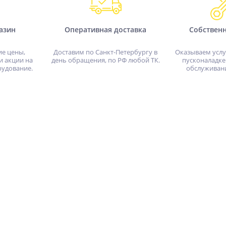
азин
Оперативная доставка
Собствен
ие цены,
Доставим по Санкт-Петербургу в
Оказываем услу
и акции на
день обращения, по РФ любой ТК.
пусконаладке
рудование.
обслуживан