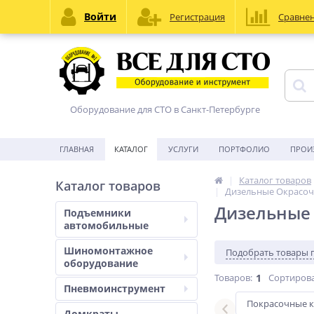
Войти
Регистрация
Сравне
Оборудование для СТО в Санкт-Петербурге
ГЛАВНАЯ
КАТАЛОГ
УСЛУГИ
ПОРТФОЛИО
ПРОИ
Каталог товаров
Каталог товаров
Дизельные Окрасо
Дизельные
Подъемники
автомобильные
Шиномонтажное
Подобрать товары 
оборудование
Товаров:
1
Сортирова
Пневмоинструмент
гковых
камеры для грузовых
Покрасочные к
Домкраты