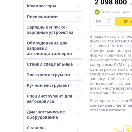
2 098 800
р
Компрессоры
В наличии мало
Пневмолинии
В
Зарядные и пуско-
зарядные устройства
В нашем каталоге пре
высоким требованиям 
Оборудование для
на стекла и тонкие л
заправки
обеспечивает полную 
автокондиционеров
формы и размеров. Та
характеристики окрас
Станки специальные
материалам ЛКМ и гру
центра ремонтных оп
максимальной полезно
Электроинструмент
запросу. Чтобы узнать
консультацию, заполн
Ручной инструмент
возможность возврата
по выгодной цене
Специнструмент для
В интернет-магазине 
автосервиса
менеджеры ответят на
товаров в каталоге!
Диагностическое
оборудование
Сканеры