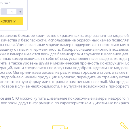
уб.
за 1
-
+
 КОРЗИНУ
дставлено большое количество окрасочных камер различных моделей 
качества и безопасности. Использование окрасочных камер позволяет
исты стали. Универсальные модели камер поддерживают несколько мет
защиту от пыли и герметичность. Камера оснащена кнопкой подъема, 
кже в камере имеются весы для балансировки грузиков и клапанов для
очных камер включают в себя объем, установленные насадки, методы 
нта, а также уровень шума и механическая прочность конструкции. Ес
ераций, наши специалисты помогут вам подобрать идеальные модели
стью. Мы принимаем заказы из различных городов и стран, а также 
 подробнее о нашей продукции и услугах, перейдите на страницу ката
ите контактную форму или отправьте нам письмо на e-mail. Мы предл
 товара в случае необходимости. Не упустите возможность приобрест
Все для СТО можно купить Дизельные покрасочные камеры недорого по 
 вопросы, дадут информацию по характеристикам. Дизельные покрасоч