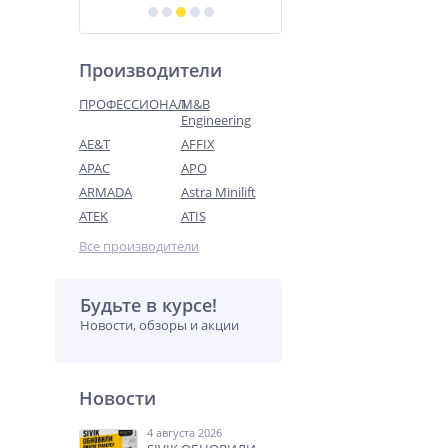
Производители
ПРОФЕССИОНАЛ
M&B
Engineering
AE&T
AFFIX
APAC
APO
ARMADA
Astra Minilift
ATEK
ATIS
Все производители
Будьте в курсе!
Новости, обзоры и акции
Новости
4 августа 2026