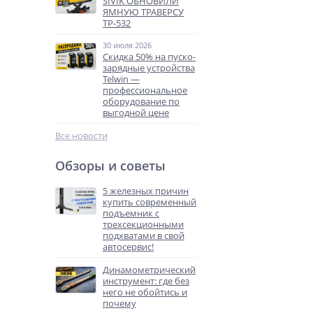
SIVIK ОБНОВИЛИ
ЯМНУЮ ТРАВЕРСУ
ТР-532
30 июля 2026
Скидка 50% на пуско-
зарядные устройства
Telwin —
профессиональное
оборудование по
выгодной цене
Все новости
Обзоры и советы
5 железных причин
купить современный
подъемник с
трехсекционными
подхватами в свой
автосервис!
Динамометрический
инструмент: где без
него не обойтись и
почему