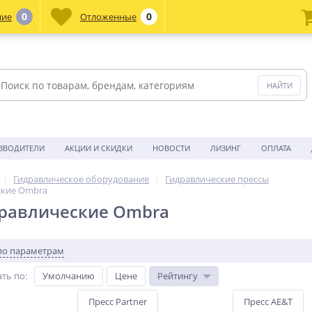
0
0
ние
Отложенные
ЗВОДИТЕЛИ
АКЦИИ И СКИДКИ
НОВОСТИ
ЛИЗИНГ
ОПЛАТА
Гидравлическое оборудование
Гидравлические прессы
ские Ombra
дравлические Ombra
по параметрам
ть по
:
Умолчанию
Цене
Рейтингу
Пресс Partner
Пресс AE&T