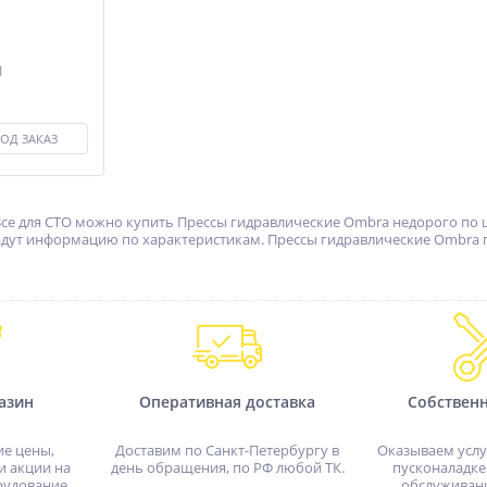
1
ОД ЗАКАЗ
Все для СТО можно купить Прессы гидравлические Ombra недорого по ц
дадут информацию по характеристикам. Прессы гидравлические Ombra по
азин
Оперативная доставка
Собствен
ие цены,
Доставим по Санкт-Петербургу в
Оказываем услу
и акции на
день обращения, по РФ любой ТК.
пусконаладке
рудование.
обслуживан