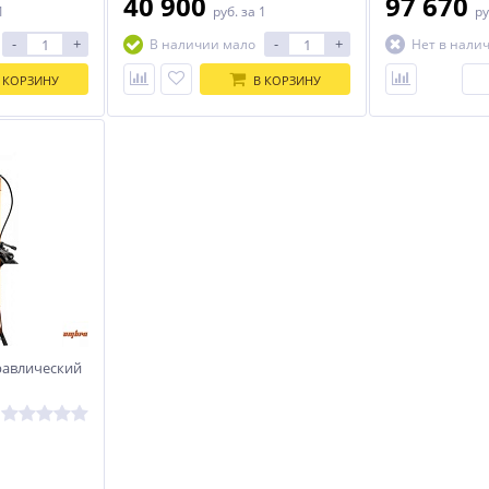
40 900
97 670
1
руб.
за 1
ру
-
+
-
+
В наличии мало
Нет в нали
 КОРЗИНУ
В КОРЗИНУ
равлический