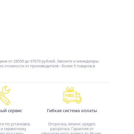
ене от 28550 до 97670 рублей. Звоните и менеджеры
 стоимости от производителя - более 5 товаров в
ный сервис
Гибкая система оплаты
ги по установке,
Отсрочка, лизинг, кредит,
 и сервисному
рассрочка. Гарантия от
ию под ключ.
официального дилера до 36 мес.