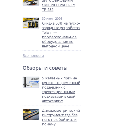
SIVIK ОБНОВИЛИ
ЯМНУЮ ТРАВЕРСУ
ТР-532
30 июля 2026
Скидка 50% на пуско-
зарядные устройства
Telwin —
профессиональное
оборудование по
выгодной цене
Все новости
Обзоры и советы
5 железных причин
купить современный
подъемник с
трехсекционными
подхватами в свой
автосервис!
Динамометрический
инструмент: где без
него не обойтись и
почему