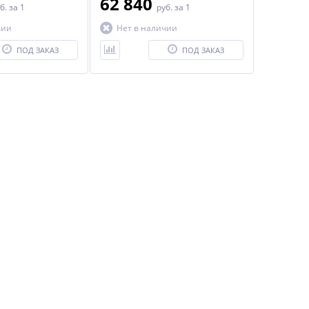
62 840
б.
за 1
руб.
за 1
чии
Нет в наличии
ПОД ЗАКАЗ
ПОД ЗАКАЗ