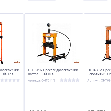
равлический
OHT611N Пресс гидравлический
OHT630M Пресс
ый, 12 т.
настольный 10 т.
напольный 30 т
Артикул: OHT611N
Артикул: OHT6