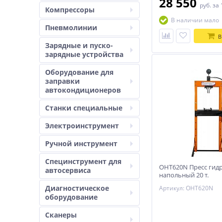
28 550
руб.
за 
Компрессоры
В наличии мало
Пневмолинии
В
Зарядные и пуско-
зарядные устройства
Оборудование для
заправки
автокондиционеров
Станки специальные
Электроинструмент
Ручной инструмент
Специнструмент для
OHT620N Пресс гид
автосервиса
напольный 20 т.
Диагностическое
Артикул: OHT620N
оборудование
Сканеры