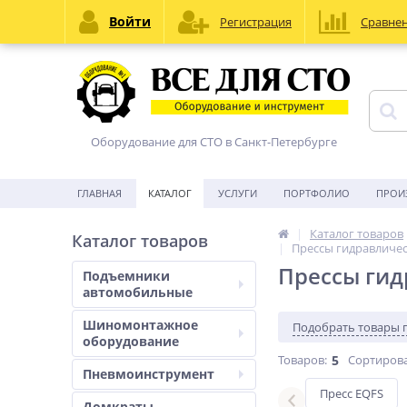
Войти
Регистрация
Сравне
Оборудование для СТО в Санкт-Петербурге
ГЛАВНАЯ
КАТАЛОГ
УСЛУГИ
ПОРТФОЛИО
ПРОИ
Каталог товаров
Каталог товаров
Прессы гидравличе
Прессы ги
Подъемники
автомобильные
Шиномонтажное
Подобрать товары 
оборудование
Товаров:
5
Сортирова
Пневмоинструмент
с ножным приводом
Пресс EQFS
Домкраты