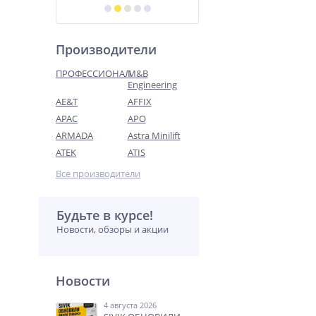
Производители
ПРОФЕССИОНАЛ
M&B
Engineering
AE&T
AFFIX
APAC
APO
ARMADA
Astra Minilift
ATEK
ATIS
Все производители
Будьте в курсе!
Новости, обзоры и акции
Новости
4 августа 2026