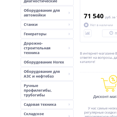
диагностические
Оборудование для
71 540
автомойки
руб.
за 
Станки
Нет в наличии
Генераторы
П
Дорожно-
строительная
техника
В интернет-магазине 
ответят на вопросы, 
каталоге!
Оборудование Horex
Оборудование для
АЗС и нефтебаз
Ручные
профилегибы,
трубогибы
Дисконт-маг
Садовая техника
У нас самые низк
регулярные скидки 
Складское
автосервисное обо