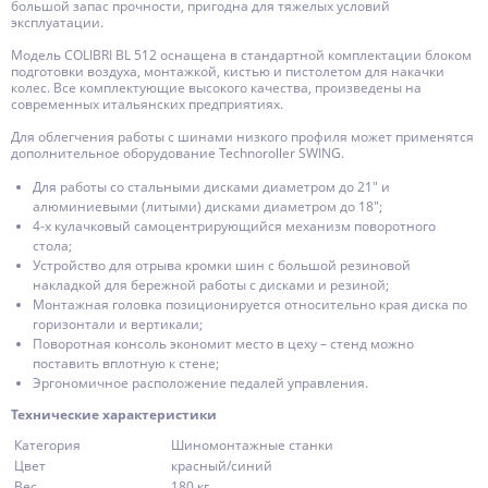
большой запас прочности, пригодна для тяжелых условий
эксплуатации.
Модель COLIBRI BL 512 оснащена в стандартной комплектации блоком
подготовки воздуха, монтажкой, кистью и пистолетом для накачки
колес. Все комплектующие высокого качества, произведены на
современных итальянских предприятиях.
Для облегчения работы с шинами низкого профиля может применятся
дополнительное оборудование Technoroller SWING.
Для работы со стальными дисками диаметром до 21″ и
алюминиевыми (литыми) дисками диаметром до 18″;
4-х кулачковый самоцентрирующийся механизм поворотного
стола;
Устройство для отрыва кромки шин с большой резиновой
накладкой для бережной работы с дисками и резиной;
Монтажная головка позиционируется относительно края диска по
горизонтали и вертикали;
Поворотная консоль экономит место в цеху – стенд можно
поставить вплотную к стене;
Эргономичное расположение педалей управления.
Технические характеристики
Категория
Шиномонтажные станки
Цвет
красный/синий
Вес
180 кг.