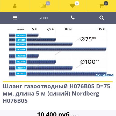
0
0
0
МЕНЮ
Шланг газоотводный H076B05 D=75
мм, длина 5 м (синий) Nordberg
H076B05
10 400 руб.
за 1