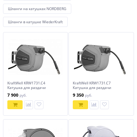
Шланги на катушках NORDBERG
Шланги в катушке WiederKraft
KraftWell KRW1731.C4
KraftWell KRW1731.C7
Катушка для раздачи
Катушка для раздачи
воздуха/воды, закрытая
воздуха/воды, закрытая
7 900
9 350
руб.
руб.
пластиковая
пластиковая