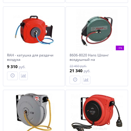
-5%
RAH - катушка для раздачи
8606-8020 Hans Шланг
воздуха
воздушный на
самоскручивающейся
9 310
22 460 руб.
руб.
катушке 8х12х20 м
21 340
руб.