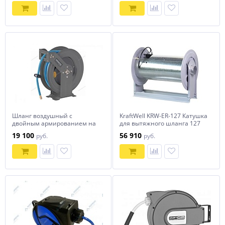
Шланг воздушный c
KraftWell KRW-ER-127 Катушка
двойным армированием на
для вытяжного шланга 127
стальной катушке,
мм
19 100
56 910
руб.
руб.
гибридный PVC диам.
12,5х19мм, 15 м NORDBERG
HR1215HPVC