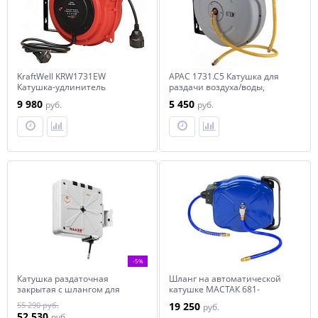
KraftWell KRW1731EW
APAC 1731.C5 Катушка для
Катушка-удлинитель
раздачи воздуха/воды,
электрическая, 15 м., 220 В.
закрытая пластиковая
9 980
5 450
руб.
руб.
-5%
Катушка раздаточная
Шланг на автоматической
закрытая с шлангом для
катушке МАСТАК 681-
воздуха и воды 1/2", 15 м, 20
08015HR
55 290 руб.
19 250
руб.
бар, RAASM, 8440.104
52 530
руб.