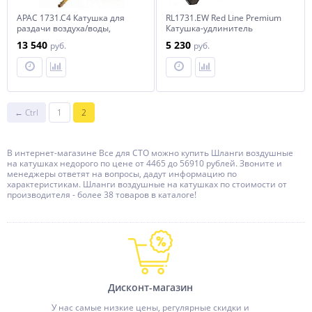
APAC 1731.C4 Катушка для
RL1731.EW Red Line Premium
раздачи воздуха/воды,
Катушка-удлинитель
закрытая пластиковая
электрическая, 15 м., 220 В.
13 540
5 230
руб.
руб.
← Ctrl
1
2
В интернет-магазине Все для СТО можно купить Шланги воздушные
на катушках недорого по цене от 4465 до 56910 рублей. Звоните и
менеджеры ответят на вопросы, дадут информацию по
характеристикам. Шланги воздушные на катушках по стоимости от
производителя - более 38 товаров в каталоге!
Дисконт-магазин
У нас самые низкие цены, регулярные скидки и