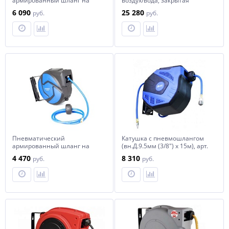
армированный шланг на
воздух/вода, закрытая
катушке OPT-97240 OPTIMUS
поворотная, 11 метров, 1/4",
6 090
25 280
руб.
руб.
20бар
Пневматический
Катушка с пневмошлангом
армированный шланг на
(вн.Д.9.5мм (3/8") х 15м), арт.
катушке OPT-97230 OPTIMUS
No ZYA03-Q15, 44x22.5x41
4 470
8 310
руб.
руб.
horex