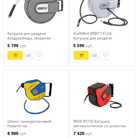
Катушка для раздачи
KraftWell KRW1731.C8
воздуха/воды, закрытая
Катушка для раздачи
пластиковая KraftWell
воздуха/воды, закрытая
5 190
5 590
руб.
руб.
пластиковая
Шланг полиуретановый
WDK-85150 Катушка
Huberth на
автоматическая со шлангом
самоскручивающейся
10/16 мм
8 900
7 420
руб.
руб.
катушке 8х12 мм (20 м)