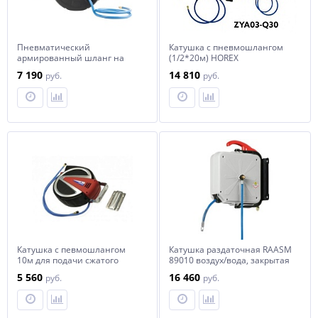
Пневматический
Катушка с пневмошлангом
армированный шланг на
(1/2*20м) HOREX
катушке OPT-97250 OPTIMUS
7 190
14 810
руб.
руб.
Катушка с певмошлангом
Катушка раздаточная RAASM
10м для подачи сжатого
89010 воздух/вода, закрытая
воздуха, арт.№ HL-GA10 /
поворотная.
5 560
16 460
руб.
руб.
КИТАЙ HOREX