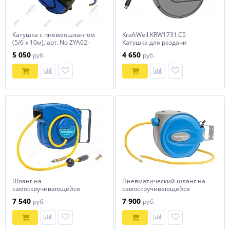
Катушка с пневмошлангом
KraftWell KRW1731.C5
(5/6 х 10м), арт. No ZYA02-
Катушка для раздачи
Q10, horex
воздуха/воды, закрытая
5 050
4 650
руб.
руб.
пластиковая
Шланг на
Пневматический шланг на
самоскручивающейся
самоскручивающейся
катушке 2115-10 NORDBERG
катушке NORDBERG
7 540
7 900
руб.
руб.
HR1015HPVC