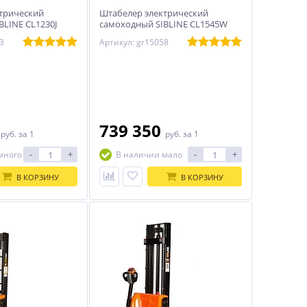
трический
Штабелер электрический
BLINE CL1230J
самоходный SIBLINE CL1545W
1,5т-4,5м с платформой
3
Артикул: gr15058
0
739 350
руб.
за 1
руб.
за 1
-
+
-
+
много
В наличии мало
В КОРЗИНУ
В КОРЗИНУ