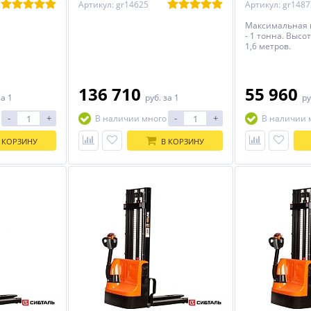
Артикул: gr14625
Артикул: gr1487
Максимальная 
- 1 тонна. Высо
1,6 метров.
136 710
55 960
за 1
руб.
за 1
ру
-
+
-
+
В наличии много
В наличии 
 КОРЗИНУ
В КОРЗИНУ