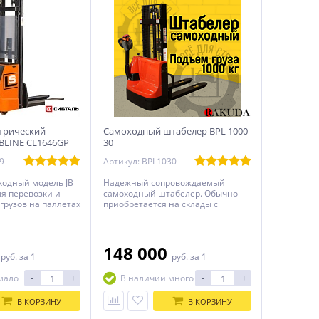
трический
Самоходный штабелер BPL 1000
BLINE CL1646GP
30
9
Артикул: BPL1030
ходный модель JB
Надежный сопровождаемый
ля перевозки и
самоходный штабелер. Обычно
грузов на паллетах
приобретается на склады с
оборотом более 60 паллет за
смену. Эксплуатируется с
одинаковой скоростью как
загруженный, так и пустой. Блок
0
148 000
руб.
за 1
руб.
за 1
управление CURTIS с индикатором
заряда.
-
+
-
+
мало
В наличии много
В КОРЗИНУ
В КОРЗИНУ