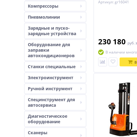
Артикул: gr16041
CL1235J SIBLINE
Компрессоры
Пневмолинии
Зарядные и пуско-
зарядные устройства
230 180
руб.
Оборудование для
заправки
В наличии много
автокондиционеров
В
Станки специальные
Электроинструмент
Ручной инструмент
Специнструмент для
автосервиса
Диагностическое
оборудование
Сканеры