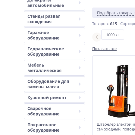
автомобильные
Подобрать товары 
Стенды развал
схождения
Товаров:
615
Сортир
Гаражное
2000 кг
1000 кг
оборудование
Гидравлическое
Показать все
оборудование
Мебель
металлическая
Оборудование для
замены масла
Кузовной ремонт
Сварочное
оборудование
Штабелер электрич
Покрасочное
самоходный, поводк
оборудование
т-3,5м Вилы: 1150 , АК