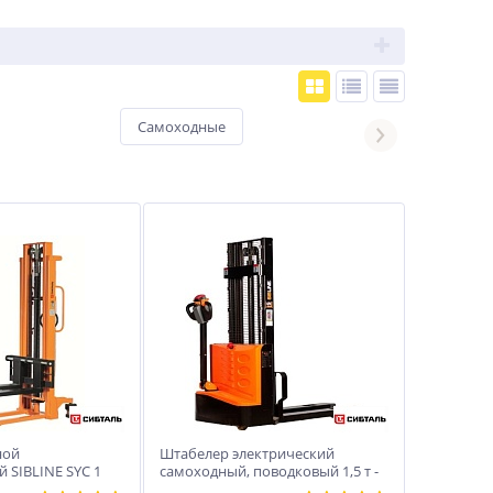
Самоходные
Ручные
ной
Штабелер электрический
 SIBLINE SYC 1
самоходный, поводковый 1,5 т -
3,5 м Вилы: 1150 , АКБ Li - Ion,