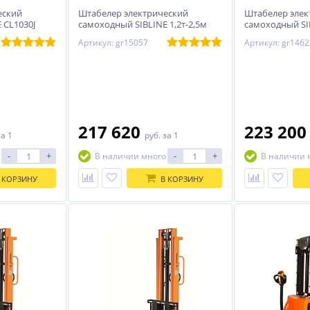
еский
Штабелер электрический
Штабелер элек
 CL1030J
самоходный SIBLINE 1,2т-2,5м
самоходный SI
CL1225J
1,2т-3м
Артикул: gr15057
Артикул: gr1462
217 620
223 20
за 1
руб.
за 1
-
+
-
+
В наличии много
В наличии 
 КОРЗИНУ
В КОРЗИНУ