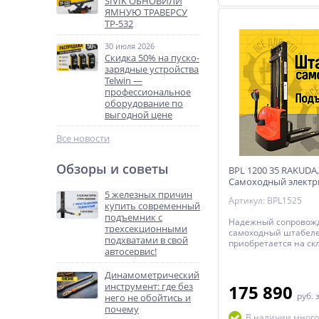
SIVIK ОБНОВИЛИ
ЯМНУЮ ТРАВЕРСУ
ТР-532
30 июля 2026
Скидка 50% на пуско-
зарядные устройства
Telwin —
профессиональное
оборудование по
выгодной цене
Все новости
Обзоры и советы
BPL 1200 35 RAKUDA,
Самоходный электр
штабелер, нагрузка 1
5 железных причин
Артикул: BPL1525
высота подъема 350
купить современный
AGM 2*12в, зарядно
подъемник с
Надежный сопровож
24в/10а, контроллер 
трехсекционными
самоходный штабеле
подхватами в свой
приобретается на ск
автосервис!
оборотом более 60 п
смену. Эксплуатирует
Динамометрический
одинаковой скорость
инструмент: где без
загруженный, так и п
175 890
руб.
управление CURTIS с
него не обойтись и
заряда. Покраска
почему
В наличии много
термореактивным м