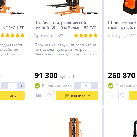
Штабелер гидравлический
Штабелер элек
INE SYC 1,5T-
ручной 1,5 т - 3 м Вилы: 1150 SYC
самоходный, по
SIBLINE
3 м Вилы: 1150 
Артикул: gr14874
Артикул: gr1596
WS1530 SIBLIN
подъемность
Прочная конструкция рассчитана
Устройство
на подъем груза до 3 метров.
до 1,6 метра.
Максимальная грузоподъемность
- 1,5 тонны.
91 300
260 87
1
руб.
за 1
-
+
-
+
В наличии мало
В наличии 
 КОРЗИНУ
В КОРЗИНУ