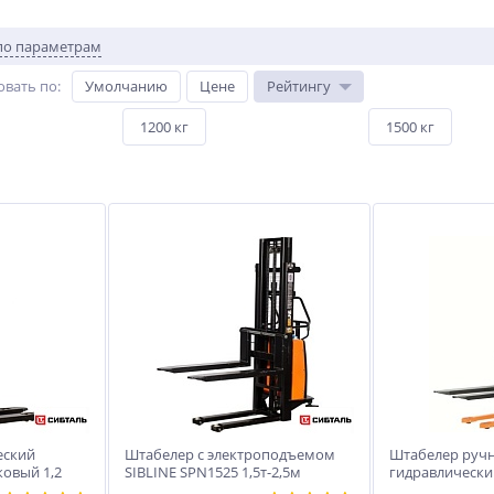
по параметрам
овать по
:
Умолчанию
Цене
Рейтингу
1200 кг
1500 кг
еский
Штабелер с электроподъемом
Штабелер руч
овый 1,2
SIBLINE SPN1525 1,5т-2,5м
гидравлический
Б Li - Ion,
Т-1,6M