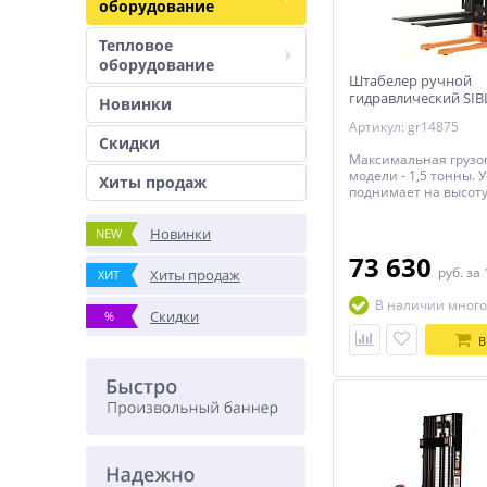
оборудование
Тепловое
оборудование
Штабелер ручной
гидравлический SIBL
Новинки
1,6M
Артикул: gr14875
Скидки
Максимальная грузо
модели - 1,5 тонны. 
Хиты продаж
поднимает на высоту 
Новинки
NEW
73 630
руб.
за 
Хиты продаж
ХИТ
В наличии много
Скидки
%
В