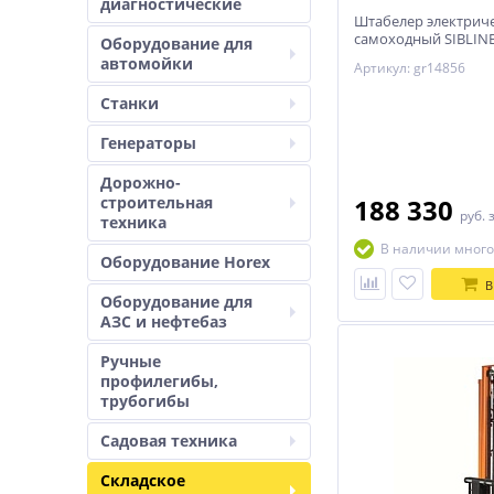
диагностические
Штабелер электрич
самоходный SIBLINE
Оборудование для
1т-3м
автомойки
Артикул: gr14856
Станки
Генераторы
Дорожно-
строительная
188 330
руб.
техника
В наличии много
Оборудование Horex
В
Оборудование для
АЗС и нефтебаз
Ручные
профилегибы,
трубогибы
Садовая техника
Складское