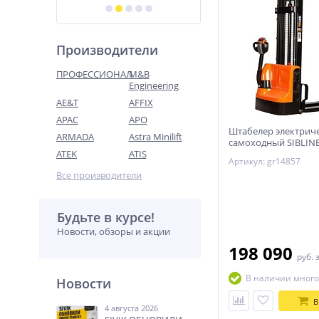
Производители
ПРОФЕССИОНАЛ
M&B
Engineering
AE&T
AFFIX
APAC
APO
Штабелер электрич
ARMADA
Astra Minilift
самоходный SIBLINE
ATEK
ATIS
CL1035J
Артикул: gr14857
Все производители
Будьте в курсе!
Новости, обзоры и акции
198 090
руб.
В наличии много
Новости
В
4 августа 2026