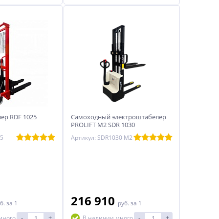
ер RDF 1025
Самоходный электроштабелер
PROLIFT M2 SDR 1030
25
Артикул: SDR1030 M2
216 910
б.
за 1
руб.
за 1
-
+
-
+
много
В наличии много