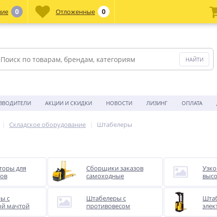
0
0
ние
Отложенные
ЗВОДИТЕЛИ
АКЦИИ И СКИДКИ
НОВОСТИ
ЛИЗИНГ
ОПЛАТА
Складское оборудование
Штабелеры
ы
торы для
Сборщики заказов
Узк
ов
самоходные
выс
ы с
Штабелеры с
Шта
й мачтой
противовесом
элек