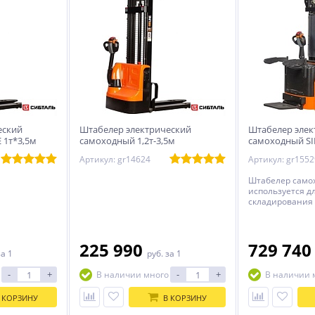
еский
Штабелер электрический
Штабелер элек
 1т*3,5м
самоходный 1,2т-3,5м
самоходный SI
1,6т-4,6м
Артикул: gr14624
Артикул: gr1552
Штабелер само
используется д
складирования 
225 990
729 74
за 1
руб.
за 1
-
+
-
+
В наличии много
В наличии 
 КОРЗИНУ
В КОРЗИНУ