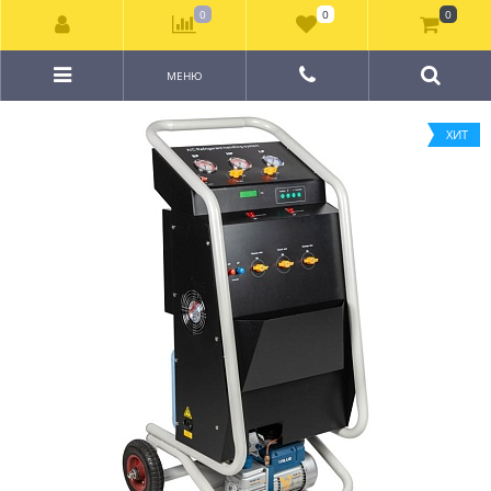
0
0
0
МЕНЮ
ХИТ