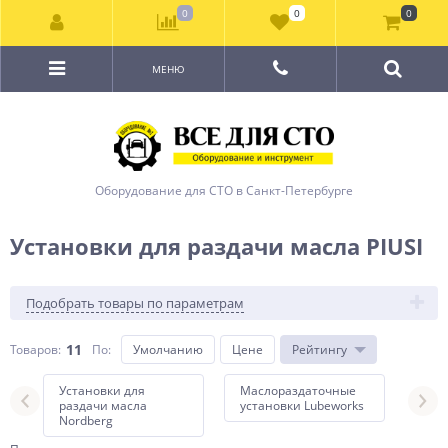
0
0
0
МЕНЮ
Оборудование для СТО в Санкт-Петербурге
Установки для раздачи масла PIUSI
Подобрать товары по параметрам
11
Товаров:
По
:
Умолчанию
Цене
Рейтингу
Установки для
Маслораздаточные
Мас
раздачи масла
установки Lubeworks
уст
Nordberg