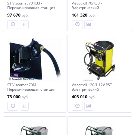
ST Viscomat 70 K33 -
Viscotroll 70/K33 -
Перекачивающая станция
Электрический
для масла на пластине с
топливораздаточный
97 670
161 320
руб.
руб.
механическим
комплекс для масла и ДТ
расходомером
тележка, насос,пистолет
ST Viscomat 70M -
Viscotroll 120/1 12V PST -
Перекачивающая станция
Электрический
для масла
маслораздаточный комплекс
73 000
403 010
руб.
руб.
с реле давления