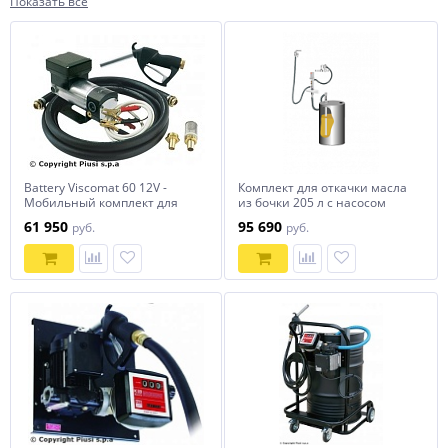
Показать все
Battery Viscomat 60 12V -
Комплект для откачки масла
Мобильный комплект для
из бочки 205 л с насосом
перекачки масла 12 В
PM4, коэф. сжатия 5:1,
61 950
95 690
руб.
руб.
монтаж на стену