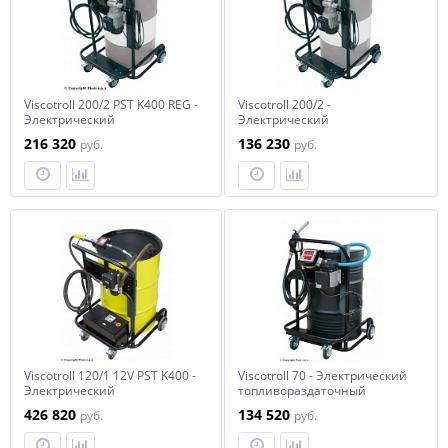
Viscotroll 200/2 PST K400 REG -
Viscotroll 200/2 -
Электрический
Электрический
топливораздаточный
топливораздаточный
216 320
136 230
руб.
руб.
комплекс
комплекс
Viscotroll 120/1 12V PST K400 -
Viscotroll 70 - Электрический
Электрический
топливораздаточный
маслораздаточный комплекс
комплекс тележка, насос,
426 820
134 520
руб.
руб.
с реле давления
пистолет